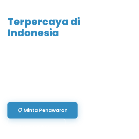
Kimia Industri
Terpercaya di
Indonesia
Chemvora Indonesia menyediakan bahan
kimia berkualitas tinggi untuk berbagai
industri — dengan sertifikasi lengkap, harga
kompetitif, dan pengiriman ke seluruh
nusantara.
📋 Minta Penawaran
Lihat Produk →