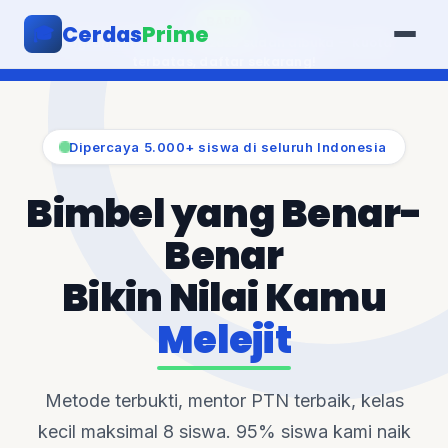
BARU
Cerdas
Prime
🎓
Program Intensif UTBK 2025 sudah dibuka — Kuota
terbatas, daftar sekarang!
Dipercaya 5.000+ siswa di seluruh Indonesia
Bimbel yang Benar-
Benar
Bikin Nilai Kamu
Melejit
Metode terbukti, mentor PTN terbaik, kelas
kecil maksimal 8 siswa. 95% siswa kami naik